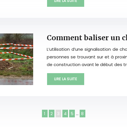
LIRE LA SUITE
Comment baliser un c
L’utilisation d’une signalisation de c
personnes se trouvant sur et à proxim
de construction avant le début des tr
LIRE LA SUITE
1
2
3
4
5
…
8